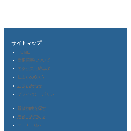
住所
サイトマップ
〒
郵便番号を半角で入力してくだ
HOME
さい。
新東商事について
住所は自動的に挿入されます。
アクセス・駐車場
住まいのQ＆A
お問い合わせ
プライバシーポリシー
賃貸物件を探す
電話番号（半角）
売却ご希望の方
オーナー様へ