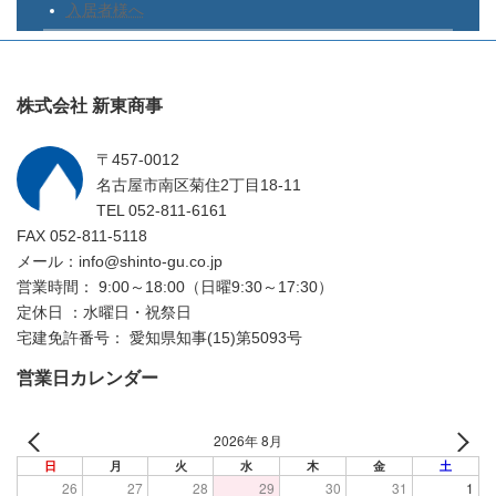
入居者様へ
メールアドレス
（半角）
＊
株式会社 新東商事
〒457-0012
名古屋市南区菊住2丁目18-11
お問い合わせ内容
TEL 052-811-6161
物件を実際に見てみたい
FAX 052-811-5118
メール：info@shinto-gu.co.jp
物件探しや資金計画などのアドバイスが欲
営業時間： 9:00～18:00（日曜9:30～17:30）
しい
定休日 ：水曜日・祝祭日
【その他ご希望、ご要望等があればご記入くださ
宅建免許番号： 愛知県知事(15)第5093号
い。】
営業日カレンダー
2026年 8月
日
月
火
水
木
金
土
26
27
28
29
30
31
1